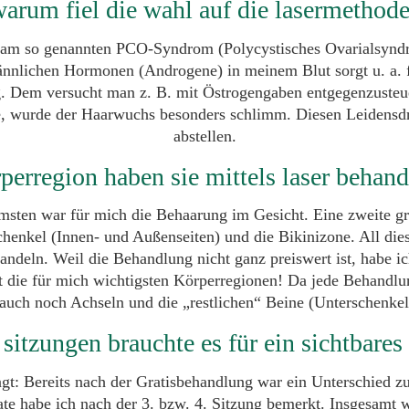
arum fiel die wahl auf die lasermethod
e am so genannten PCO-Syndrom (Polycystisches Ovarialsynd
nnlichen Hormonen (Androgene) in meinem Blut sorgt u. a. f
 Dem versucht man z. B. mit Östrogengaben entgegenzusteue
e, wurde der Haarwuchs besonders schlimm. Diesen Leidensdr
abstellen.
perregion haben sie mittels laser behand
ten war für mich die Behaarung im Gesicht. Eine zweite gr
henkel (Innen- und Außenseiten) und die Bikinizone. All die
handeln. Weil die Behandlung nicht ganz preiswert ist, habe i
st die für mich wichtigsten Körperregionen! Da jede Behandlun
auch noch Achseln und die „restlichen“ Beine (Unterschenkel)
 sitzungen brauchte es für ein sichtbares
gt: Bereits nach der Gratisbehandlung war ein Unterschied zu
ate habe ich nach der 3. bzw. 4. Sitzung bemerkt. Insgesamt 