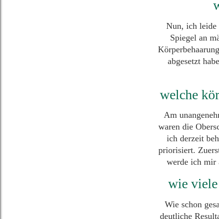
w
Nun, ich leid
Spiegel an mä
Körperbehaarung.
abgesetzt hab
welche kör
Am unangenehms
waren die Obersc
ich derzeit be
priorisiert. Zuer
werde ich mir 
wie viele
Wie schon gesa
deutliche Result