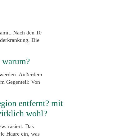
damit. Nach den 10
nderkrankung. Die
n, warum?
t werden. Außerdem
 Im Gegenteil: Von
egion entfernt? mit
wirklich wohl?
zw. rasiert. Das
le Haare ein, was