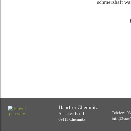
schmerzhaft war
Haarfrei Chemnitz
Telefon
:
03
Am alten Bad 1
info@haarf
09111
Chemnitz