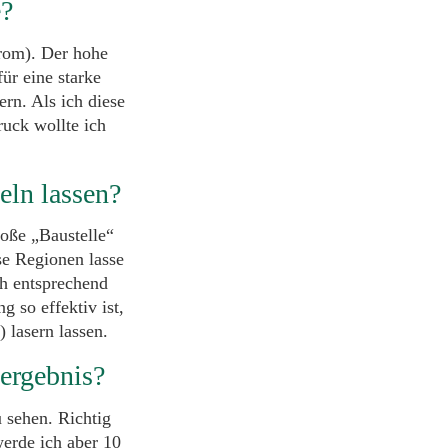
e?
rom). Der hohe
ür eine starke
rn. Als ich diese
uck wollte ich
eln lassen?
oße „Baustelle“
se Regionen lasse
ch entsprechend
g so effektiv ist,
 lasern lassen.
 ergebnis?
 sehen. Richtig
werde ich aber 10