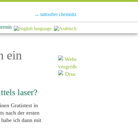
tattoofrei chemnitz
termin
n ein
ttels laser?
nen Gratistest in
s nach der ersten
 habe ich dann mit