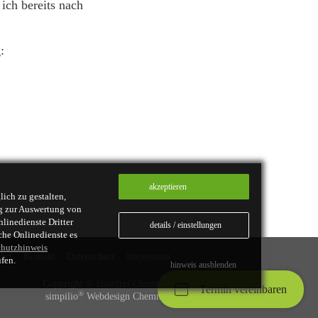
ich bereits nach
:
ich zu gestalten,
g zur Auswertung von
inedienste Dritter
che Onlinedienste es
chutzhinweis
hrt
Kontakt
Datenschutz
Impressum
fen.
Copyright ©
Haarfrei Chemnitz
Termin vereinbaren
®
simpilio
Webdesign Chemnitz