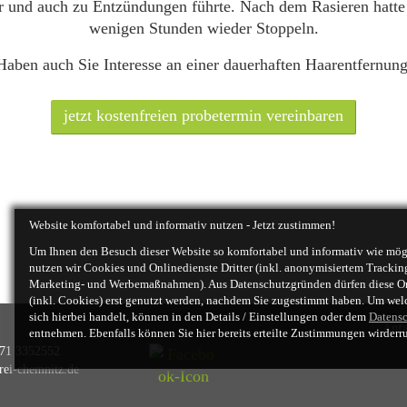
 und auch zu Entzündungen führte. Nach dem Rasieren hatte 
wenigen Stunden wieder Stoppeln.
Haben auch Sie Interesse an einer dauerhaften Haarentfernung
jetzt kostenfreien probetermin vereinbaren
Website komfortabel und informativ nutzen - Jetzt zustimmen!
Um Ihnen den Besuch dieser Website so
komfortabel und informativ
wie mögl
nutzen wir Cookies und Onlinedienste Dritter (inkl.
anonymisiertem
Trackin
Marketing- und Werbemaßnahmen). Aus Datenschutzgründen dürfen diese Onl
(inkl. Cookies) erst genutzt werden, nachdem Sie zugestimmt haben. Um wel
sich hierbei handelt, können in den Details / Einstellungen oder dem
Datens
Anfa
entnehmen. Ebenfalls können Sie hier bereits erteilte Zustimmungen wirderru
71 3352552
rei-chemnitz.de