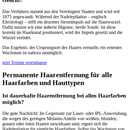
Gesicht?
Das Verfahren stammt aus den Vereinigten Staaten und wird seit
1875 angewandt. Während der Nadelepilation – englisch
Electrology – trifft ein dezenter Stromimpuls auf die Haarwurzel.
Dafür nutzen wir eine äußerst filigrane, sterile Sonde. Ist diese
korrekt im Haarkanal positioniert, wird der Impuls gesetzt und die
Wurzel verödet.
Das Ergebnis: der Ursprungsort des Haares vernarbt; ein erneutes
Wachstum ist nahezu unmöglich.
jetzt Termin vereinbaren
Permanente Haarentfernung für alle
Haarfarben und Hauttypen
Ist dauerhafte Haarentfernung bei allen Haarfarben
möglich?
Die gute Nachricht: Im Gegensatz zur Laser- oder IPL-Anwendung,
die wegen des geringen Melanin-Anteils von weißen, blonden,
grauen oder roten Haaren unwirksam sind, eignet sich die
Nadelepilation für sämtliche Haarfarben. Selbst das Wachstum von