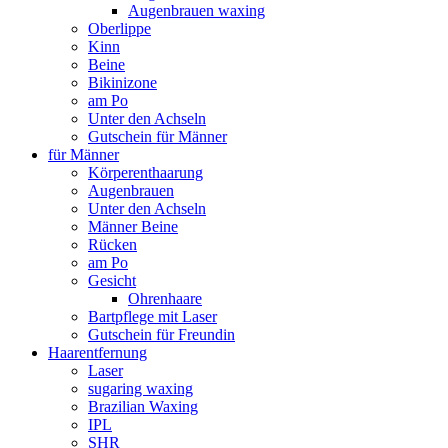
Augenbrauen waxing
Oberlippe
Kinn
Beine
Bikinizone
am Po
Unter den Achseln
Gutschein für Männer
für Männer
Körperenthaarung
Augenbrauen
Unter den Achseln
Männer Beine
Rücken
am Po
Gesicht
Ohrenhaare
Bartpflege mit Laser
Gutschein für Freundin
Haarentfernung
Laser
sugaring waxing
Brazilian Waxing
IPL
SHR