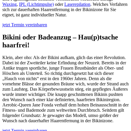
Waxing
,
IPL (Lichtimpulse)
oder
Laserepilation
. Welches Verfahren
sich zur dauerhaften Haarentfernung in der Bikinizone für Sie
eignet, ist ganz individueller Natur.
jetzt Termin vereinbaren
Bikini oder Badeanzug – Hau(p)tsache
haarfrei!
Klein, aber oho: Als der Bikini aufkam, glich das einer Revolution.
Dabei ist der Zweiteiler keine Erfindung der Neuzeit. Bereits in der
Antike trugen sportliche, junge Frauen Brustbänder als Ober- und
Höschen als Unterteil. So richtig durchgesetzt hat sich dieser
„Hauch von nichts“ erst in den 1960er Jahren. Denn als die
vornehme Blässe der gesunden Bräune wich, wurde der Strand auch
zum Laufsteg. Das Körperbewusstsein stieg, ein gepflegtes Äußeres
wurde immer wichtiger. Die knapp geschnittenen Bikinis pushten
den Wunsch nach einer klar definierten, haarfreien Bikiniregion.
Aerobic-Queen Jane Fonda verhalf dem hohen Beinausschnitt in der
Fitness- und Bademode zum weltweiten Durchbruch. Seitdem gilt
folgender Grundsatz: Je gewagter das Modell, umso größer der
Wunsch nach dauerhafter Haarentfernung in der Bikinizone.
jetzt Termin vereinbaren