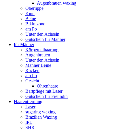
Augenbrauen waxing
Oberlippe
Kinn
Beine
Bikinizone
am Po
Unter den Achseln
Gutschein für Männer
für Männer
Körperenthaarung
Augenbrauen
Unter den Achseln
Männer Beine
Rücken
am Po
Gesicht
Ohrenhaare
Bartpflege mit Laser
Gutschein für Freundin
Haarentfernung
Laser
sugaring waxing
Brazilian Waxing
IPL
SHR